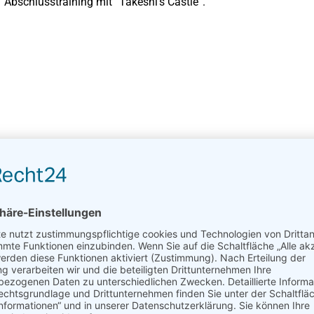
Abschlusstraining mit “Takeshi’s Castle”.