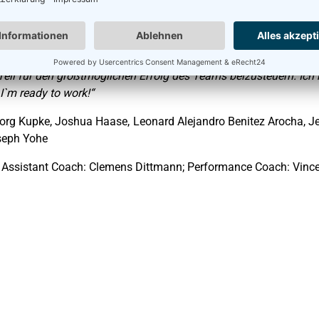
mit dem Rücken zum Korb spielen als auch den Wurf von außen 
nergie, seinem Einsatz und seiner Mentalität auf und neben dem
egt die Möglichkeit, für die Dresden Titans zu spielen, zu b
eil für den größtmöglichen Erfolg des Teams beizusteuern. I
I`m ready to work!“
g Kupke, Joshua Haase, Leonard Alejandro Benitez Arocha, Je
oseph Yohe
 Assistant Coach: Clemens Dittmann; Performance Coach: Vince