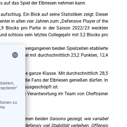
s auf das Spiel der Elbriesen nehmen kann.
aufschlug. Ein Blick auf seine Statistiken zeigt: Dieser
nter in allen vier Jahren zum „Defensive Player of the
3,9 Blocks pro Partie in der Saison 2022/23 weckten
nd schloss sein letztes Collegejahr mit 3,2 Blocks pro
ag. Über die vergangenen beiden Spielzeiten etablierte
e Nord-Staffel mit durchschnittlich 23,2 Punkten, 12,4
einmal seine ganze Klasse. Mit durchschnittlich 28,5
lleicht auch die Fans der Elbriesen genießen dürfen. In
längst nicht ausgeschöpft ist.
itäten wichtige Verantwortung im Team von Cheftrainer
 den vergangenen beiden Saisons gezeigt, wie variabel
vor allem defensiv viel Stabilität verleihen. Offensiv