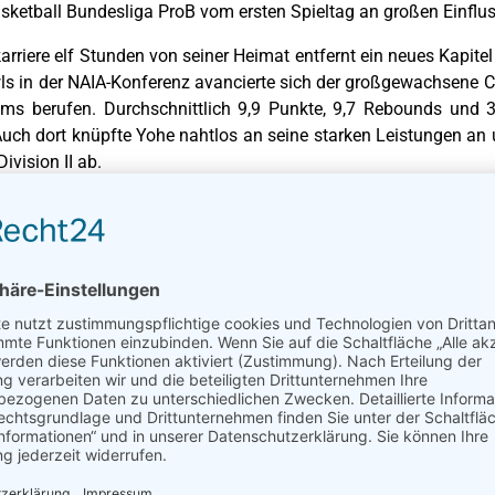
ketball Bundesliga ProB vom ersten Spieltag an großen Einflus
karriere elf Stunden von seiner Heimat entfernt ein neues Kapitel 
ls in der NAIA-Konferenz avancierte sich der großgewachsene Ce
ms berufen. Durchschnittlich 9,9 Punkte, 9,7 Rebounds und 
Auch dort knüpfte Yohe nahtlos an seine starken Leistungen an u
ivision II ab.
nterschrieb bei TTL Basketball Bamberg seinen ersten Profivertr
r 1. Regionalliga Südost. In der Saison 2025/26 führte Yohe di
en Freiwürfen in den jeweiligen Kategorien an.
en die Aschaffenburg Baskets, zeigte der US-Amerikaner noch 
arte dabei zugleich eine weitere Facette seines Spiels, die vie
ürfe und bewies damit eindrucksvoll, dass sein Potenzial noch 
ter freuen, der mit seinen spielerischen und athletischen Qual
 dass es geklappt hat, Darius nach Dresden zu holen. Er hat in
Team eingenommen hat. Mit seiner Athletik und Größe wird er uns 