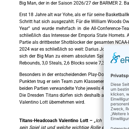
Big Man, der in der Saison 2026/27 der BARMER 2. Bas
Erst 18 Jahre alt war Yohe, als er für seine Basketball
Schritt hat sich ausgezahlt. Für die William Woods Ow
Year“ und wurde mehrfach in die All-Conference-Tea
schließlich das Interesse der Emporia State Hornets. 
Partie als drittbester Shotblocker der gesamten NCAA-D
2024 war es schließlich so weit: Darius Joseph Yohe u
sich der Big Man zu einem absoluten Spitzenspieler de
Rebounds, 3,0 Steals, 2,6 Blocks sowie 7,3 verwandelt
Besonders in der entscheidenden Play-Down Runde geg
Punkten trug er sein Team zum Klassenerhalt und offenb
beiden Partien verwandelte Yohe jeweils 4 Dreipunktew
Die Dresden Titans dürfen sich deshalb auf einen Cen
Valentino Lott übernehmen wird.
Titans-Headcoach Valentino Lott –
„Ich freue mich,
sein Spiel ist und welche wichtige Rolle er für sein 