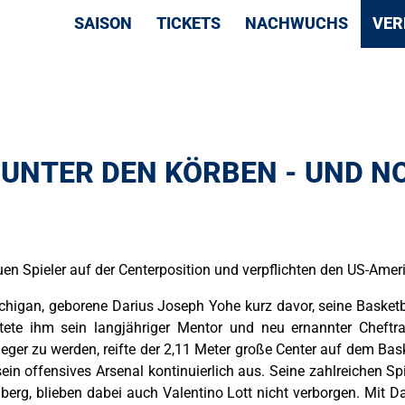
NAVIGATION
SAISON
TICKETS
NACHWUCHS
VER
ÜBERSPRINGEN
 UNTER DEN KÖRBEN - UND N
uen Spieler auf der Centerposition und verpflichten den US-Ame
ichigan, geborene Darius Joseph Yohe kurz davor, seine Baske
tete ihm sein langjähriger Mentor und neu ernannter Cheftrai
leger zu werden, reifte der 2,11 Meter große Center auf dem Bas
in offensives Arsenal kontinuierlich aus. Seine zahlreichen Spi
mberg, blieben dabei auch Valentino Lott nicht verborgen. Mit 